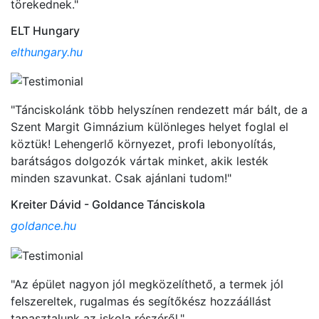
törekednek."
ELT Hungary
elthungary.hu
"Tánciskolánk több helyszínen rendezett már bált, de a
Szent Margit Gimnázium különleges helyet foglal el
köztük! Lehengerlő környezet, profi lebonyolítás,
barátságos dolgozók vártak minket, akik lesték
minden szavunkat. Csak ajánlani tudom!"
Kreiter Dávid - Goldance Tánciskola
goldance.hu
"Az épület nagyon jól megközelíthető, a termek jól
felszereltek, rugalmas és segítőkész hozzáállást
tapasztalunk az iskola részéről."